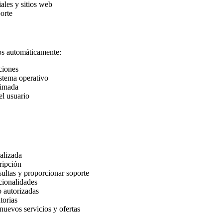
ales y sitios web
orte
amos automáticamente:
ciones
istema operativo
ximada
el usuario
nalizada
ripción
sultas y proporcionar soporte
cionalidades
o autorizadas
torias
nuevos servicios y ofertas