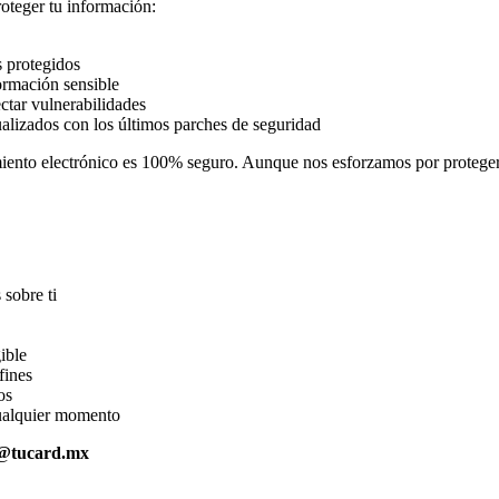
oteger tu información:
s protegidos
ormación sensible
ctar vulnerabilidades
lizados con los últimos parches de seguridad
ento electrónico es 100% seguro. Aunque nos esforzamos por proteger 
 sobre ti
ible
fines
os
cualquier momento
d@tucard.mx